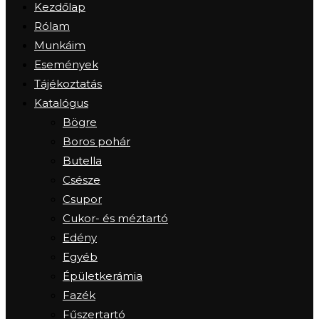
Kezdőlap
Rólam
Munkáim
Események
Tájékoztatás
Katalógus
Bögre
Boros pohár
Butella
Csésze
Csupor
Cukor- és méztartó
Edény
Egyéb
Épületkerámia
Fazék
Fűszertartó