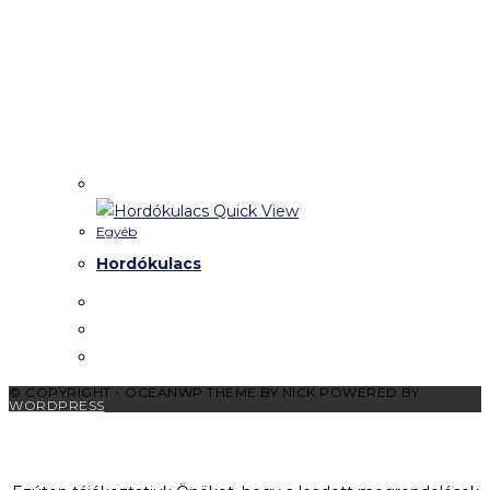
Quick View
Egyéb
Hordókulacs
© COPYRIGHT - OCEANWP THEME BY NICK POWERED BY
WORDPRESS
Kedves látogatók!