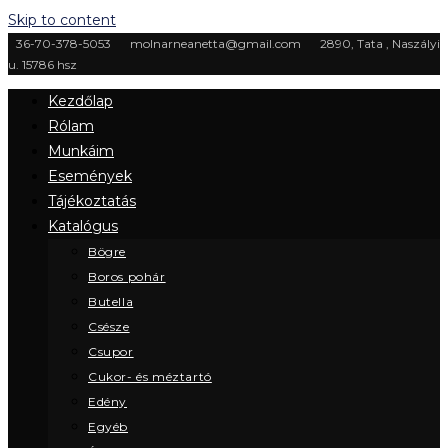
Skip to content
36-70-378-5053
molnarneanetta@gmail.com
2890, Tata , Naszályi
u. 15786 hsz
Kezdőlap
Rólam
Munkáim
Események
Tájékoztatás
Katalógus
Bögre
Boros pohár
Butella
Csésze
Csupor
Cukor- és méztartó
Edény
Egyéb