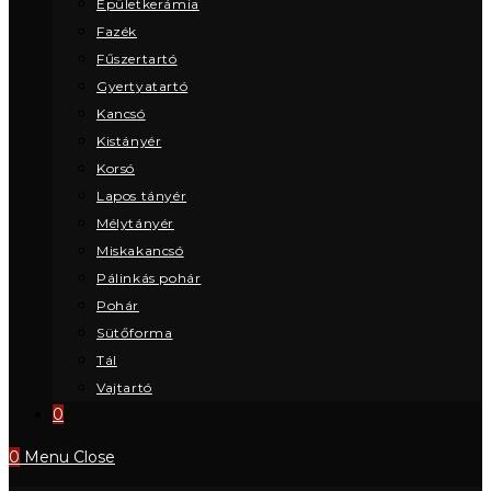
Épületkerámia
Fazék
Fűszertartó
Gyertyatartó
Kancsó
Kistányér
Korsó
Lapos tányér
Mélytányér
Miskakancsó
Pálinkás pohár
Pohár
Sütőforma
Tál
Vajtartó
0
0
Menu
Close