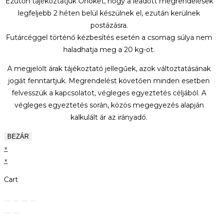
Ezúton tájékoztatjuk Önöket, hogy a leadott megrendelések
legfeljebb 2 héten belül készülnek el, ezután kerülnek
postázásra.
Futárcéggel történő kézbesítés esetén a csomag súlya nem
haladhatja meg a 20 kg-ot.
A megjelölt árak tájékoztató jellegűek, azok változtatásának
jogát fenntartjuk. Megrendelést követően minden esetben
felvesszük a kapcsolatot, végleges egyeztetés céljából. A
végleges egyeztetés során, közös megegyezés alapján
kalkulált ár az irányadó.
BEZÁR
×
×
Cart