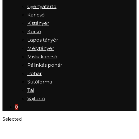
Gyertyatartó
Kancsó
Kistányér
Korsó
Lapos tányér
Mélytányér
Miskakancsó
Pálinkás pohár
Pohár
Sütőforma
Tál
Vajtartó
0
Selected:
Római kori mécses