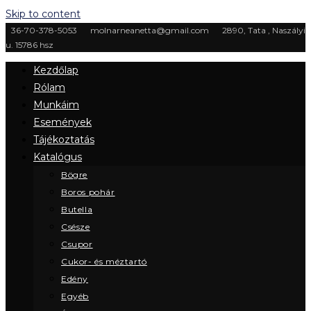
Skip to content
36-70-378-5053
molnarneanetta@gmail.com
2890, Tata , Naszályi
u. 15786 hsz
Kezdőlap
Rólam
Munkáim
Események
Tájékoztatás
Katalógus
Bögre
Boros pohár
Butella
Csésze
Csupor
Cukor- és méztartó
Edény
Egyéb