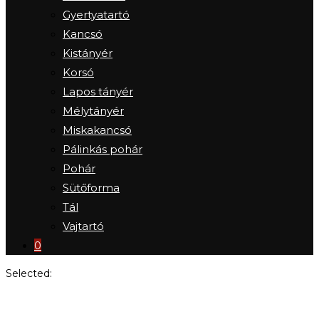
Gyertyatartó
Kancsó
Kistányér
Korsó
Lapos tányér
Mélytányér
Miskakancsó
Pálinkás pohár
Pohár
Sütőforma
Tál
Vajtartó
0
Selected:
Tatai (nagy) vizeskancsó