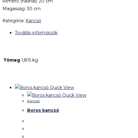
Átmérő (hasnál): 20 cm
Magasság: 30 cm
Kategória:
Kancsó
További információk
További információk
Tömeg
1,815 kg
Kapcsolódó termékek
Quick View
Quick View
Kancsó
Boros kancsó