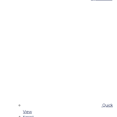
Quick
View
Kancsó