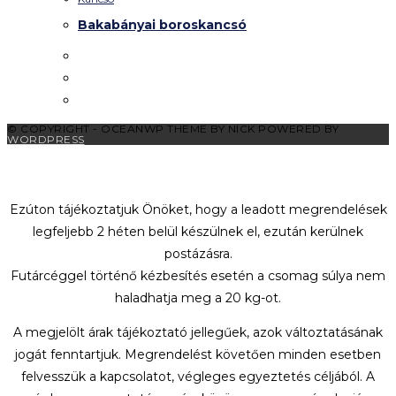
Bakabányai boroskancsó
© COPYRIGHT - OCEANWP THEME BY NICK POWERED BY
WORDPRESS
Kedves látogatók!
Ezúton tájékoztatjuk Önöket, hogy a leadott megrendelések
legfeljebb 2 héten belül készülnek el, ezután kerülnek
postázásra.
Futárcéggel történő kézbesítés esetén a csomag súlya nem
haladhatja meg a 20 kg-ot.
A megjelölt árak tájékoztató jellegűek, azok változtatásának
jogát fenntartjuk. Megrendelést követően minden esetben
felvesszük a kapcsolatot, végleges egyeztetés céljából. A