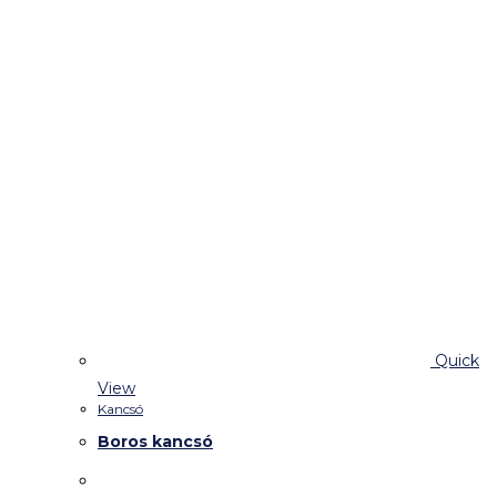
Quick
View
Kancsó
Boros kancsó