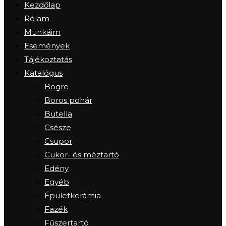
Kezdőlap
Rólam
Munkáim
Események
Tájékoztatás
Katalógus
Bögre
Boros pohár
Butella
Csésze
Csupor
Cukor- és méztartó
Edény
Egyéb
Épületkerámia
Fazék
Fűszertartó