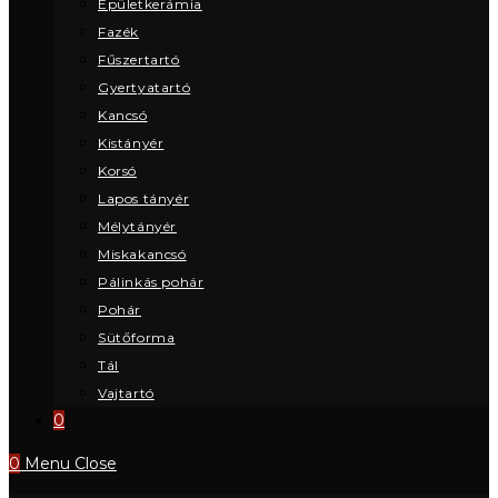
Épületkerámia
Fazék
Fűszertartó
Gyertyatartó
Kancsó
Kistányér
Korsó
Lapos tányér
Mélytányér
Miskakancsó
Pálinkás pohár
Pohár
Sütőforma
Tál
Vajtartó
0
0
Menu
Close