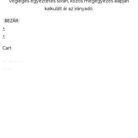
végleges egyeztetés során, közös megegyezés alapján
kalkulált ár az irányadó.
BEZÁR
×
×
Cart