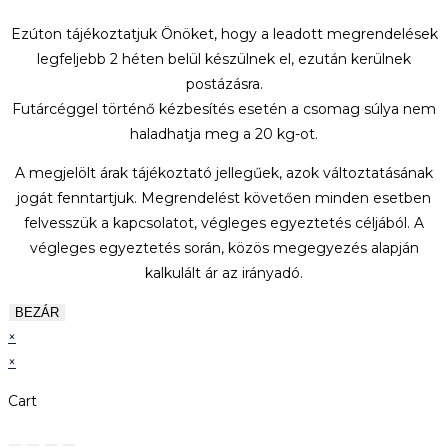
Ezúton tájékoztatjuk Önöket, hogy a leadott megrendelések
legfeljebb 2 héten belül készülnek el, ezután kerülnek
postázásra.
Futárcéggel történő kézbesítés esetén a csomag súlya nem
haladhatja meg a 20 kg-ot.
A megjelölt árak tájékoztató jellegűek, azok változtatásának
jogát fenntartjuk. Megrendelést követően minden esetben
felvesszük a kapcsolatot, végleges egyeztetés céljából. A
végleges egyeztetés során, közös megegyezés alapján
kalkulált ár az irányadó.
BEZÁR
×
×
Cart