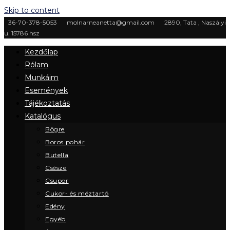
Skip to content
36-70-378-5053
molnarneanetta@gmail.com
2890, Tata , Naszályi
u. 15786 hsz
Kezdőlap
Rólam
Munkáim
Események
Tájékoztatás
Katalógus
Bögre
Boros pohár
Butella
Csésze
Csupor
Cukor- és méztartó
Edény
Egyéb