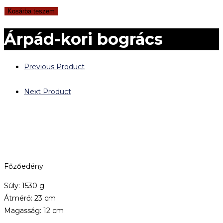
Kosárba teszem
Árpád-kori bogrács
Previous Product
Next Product
Főzőedény
Súly: 1530 g
Átmérő: 23 cm
Magasság: 12 cm