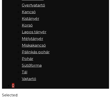
Gyertyatartó
Kancsó
Kistányér
Korsó
Lapos tányér
Mélytányér
Miskakancsó
Pálinkás pohár
Pohár
Sütőforma
Tál
Vajtartó
0
Selected:
Árpád-kori bogrács