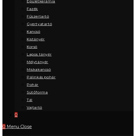
Épületkerámia
Fazék
Fűszertartó
Gyertyatartó
Kancsó
Kistányér
Korsó
Lapos tányér
Mélytányér
Miskakancsó
Pálinkás pohár
Pohár
Sütőforma
Tál
Vajtartó
0
0
Menu
Close