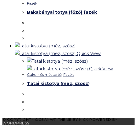
Fazék
Bakabányai totya (főző) fazék
Quick View
Quick View
Cukor- és méztartó
,
Fazék
Tatai kistotya (méz, szósz)
© COPYRIGHT - OCEANWP THEME BY NICK POWERED BY
WORDPRESS
Kedves látogatók!