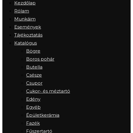
Kezdőlap
Rólam
Munkáim
Események
Tájékoztatás
Katalógus
Bögre
Boros pohár
Butella
Csésze
Csupor
Cukor- és méztartó
Edény
Egyéb
Épületkerámia
Fazék
Fűszertartó